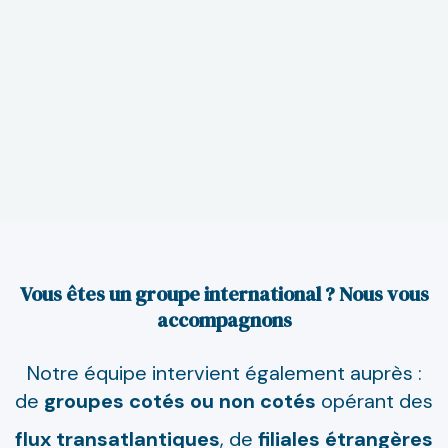
8BEN-E, etc.). Nous sommes à même de pouvoir vous
accompagner sur la complétude des prochaines
obligations fiscales américaines dont vous êtes
redevables.
Vous êtes un groupe international ? Nous vous
accompagnons
Notre équipe intervient également auprès :
de
groupes cotés
ou
non
cotés
opérant des
flux
transatlantiques
, de
filiales
étrangères