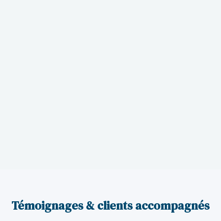
disregarded, partnership, C-Corp, activité ECI) et
préparons les bons formulaires (5472, 1120, 1065,
1040NR, etc.) pour éviter tout risque de sanction.
Un support francophone expert
: Nous assurons vos
dépôts année après année, avec un suivi proactif des
échéances et une assistance disponible en cas de
questions ou d’audit IRS.
Là où d’autres voient une simple formalité
administrative, nous devenons votre partenaire fiscal
durable aux États-Unis.
Témoignages & clients accompagnés