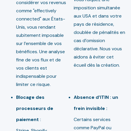
considérer vos revenus
imposition simultanée
comme "effectively
aux USA et dans votre
connected" aux États-
pays de résidence,
Unis, vous rendant
doublée de pénalités en
subitement imposable
cas d’omission
sur l’ensemble de vos
déclarative. Nous vous
bénéfices. Une analyse
aidons à éviter cet
fine de vos flux et de
écueil dès la création.
vos clients est
indispensable pour
limiter ce risque.
Blocage
des
Absence
d’ITIN : un
processeurs
de
frein
invisible
:
paiement
:
Certains services
comme PayPal ou
Stripe, Shopify